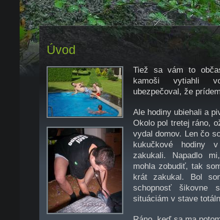
Úvod
Tiež sa vám to obča
kamoši vytiahli 
ubezpečoval, že prídem
Ale hodiny ubiehali a piv
Okolo pol tretej ráno, 
vydal domov. Len čo so
kukučkové hodiny v 
zakukali. Napadlo m
mohla zobudiť, tak so
krát zakukal. Bol so
schopnosť šikovne s
situáciám v stave totálne
Ráno, keď sa ma potom