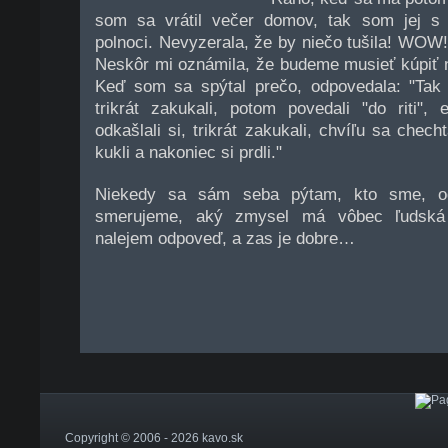
som sa vrátil večer domov, tak som jej s
polnoci. Nevyzerala, že by niečo tušila! WOW!
Neskôr mi oznámila, že budeme musieť kúpiť 
Keď som sa spýtal prečo, odpovedala: "Tak 
trikrát zakukali, potom povedali "do riti", e
odkašlali si, trikrát zakukali, chvíľu sa chech
kukli a nakoniec si prdli."
Niekedy sa sám seba pýtam, kto sme, od
smerujeme, aký zmysel má vôbec ľudská 
nalejem odpoveď, a zas je dobre…
Copyright © 2006 - 2026 kavo.sk